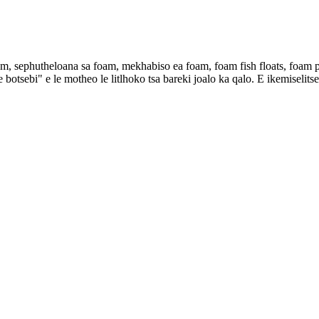
, sephutheloana sa foam, mekhabiso ea foam, foam fish floats, foam pap
e botsebi" e le motheo le litlhoko tsa bareki joalo ka qalo. E ikemiselit