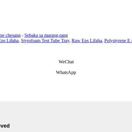
tse chesang
-
Sebaka sa marang-rang
Eps Lifaha
,
Styrofoam Test Tube Tray
,
Raw Eps Lifaha
,
Polystyrene E
WeChat
WhatsApp