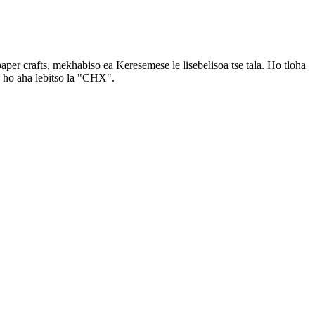
er crafts, mekhabiso ea Keresemese le lisebelisoa tse tala. Ho tloha
se ho aha lebitso la "CHX".