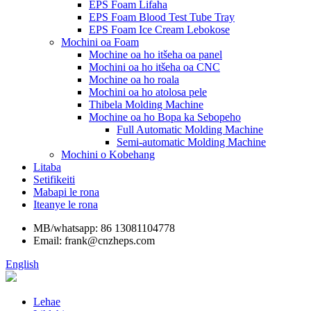
EPS Foam Lifaha
EPS Foam Blood Test Tube Tray
EPS Foam Ice Cream Lebokose
Mochini oa Foam
Mochine oa ho itšeha oa panel
Mochini oa ho itšeha oa CNC
Mochine oa ho roala
Mochini oa ho atolosa pele
Thibela Molding Machine
Mochine oa ho Bopa ka Sebopeho
Full Automatic Molding Machine
Semi-automatic Molding Machine
Mochini o Kobehang
Litaba
Setifikeiti
Mabapi le rona
Iteanye le rona
MB/whatsapp: 86 13081104778
Email: frank@cnzheps.com
English
Lehae