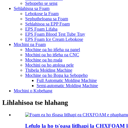
Sebopeho se seng
Sehlahisoa sa Foam
Lebokose la Foam
Sephutheloana sa Foam
Sehlahisoa sa EPP Foam
EPS Foam Lifaha
EPS Foam Blood Test Tube Tray
EPS Foam Ice Cream Lebokose
Mochini oa Foam
Mochine oa ho itšeha oa panel
Mochini oa ho itšeha oa CNC
Mochine oa ho roala
Mochini oa ho atolosa pele
Thibela Molding Machine
Mochine oa ho Bopa ka Sebopeho
Full Automatic Molding Machine
Semi-automatic Molding Machine
Mochini o Kobehang
Lihlahisoa tse hlahang
Lefulo la ho ts'oasa litlhapi la CHXFOAM le