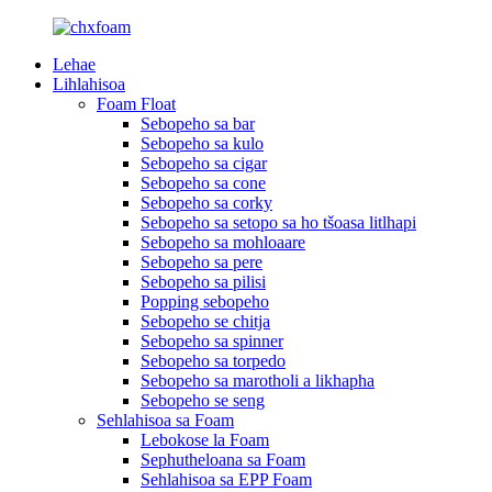
Lehae
Lihlahisoa
Foam Float
Sebopeho sa bar
Sebopeho sa kulo
Sebopeho sa cigar
Sebopeho sa cone
Sebopeho sa corky
Sebopeho sa setopo sa ho tšoasa litlhapi
Sebopeho sa mohloaare
Sebopeho sa pere
Sebopeho sa pilisi
Popping sebopeho
Sebopeho se chitja
Sebopeho sa spinner
Sebopeho sa torpedo
Sebopeho sa marotholi a likhapha
Sebopeho se seng
Sehlahisoa sa Foam
Lebokose la Foam
Sephutheloana sa Foam
Sehlahisoa sa EPP Foam