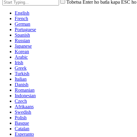
Tobetsa Enter ho batla kapa ESC ho
English
French
German
Portuguese
Spanish
Russian
Japanese
Korean
Arabic
Irish
Greek
Turkish
Italian
Danish
Romanian
Indonesian
Czech
Afrikaans
Swedish
Polish
Basque
Catalan
Esperanto